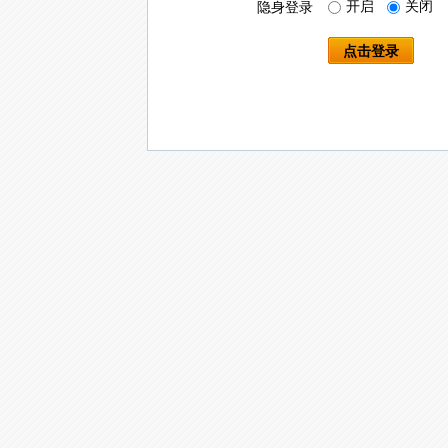
开启
关闭
隐身登录
点击登录