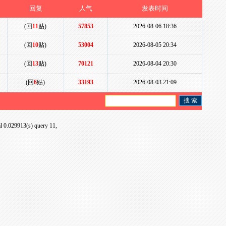
回复
人气
发表时间
(回
11
贴)
57853
2026-08-06 18:36
(回
10
贴)
53004
2026-08-05 20:34
(回
13
贴)
70121
2026-08-04 20:30
(回
6
贴)
33193
2026-08-03 21:09
al 0.029913(s) query 11,